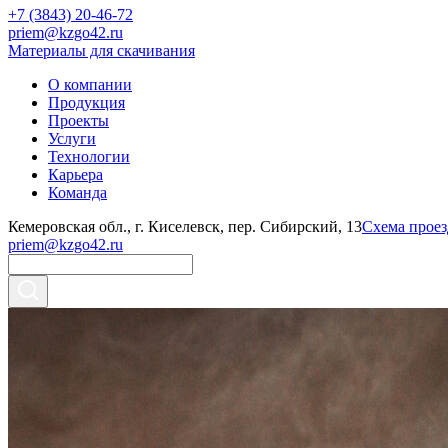
+7 (3843) 20-46-72
priem@kzgo42.ru
Материалы для скачивания
О компании
Продукция
Проекты
Услуги
Технологии
Карьера
Команда
Кемеровская обл., г. Киселевск, пер. Сибирский, 13
Схема проез
priem@kzgo42.ru