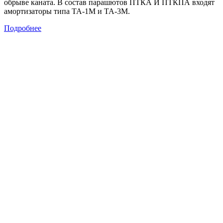
обрыве каната. В состав парашютов ПТКА И ПТКПА входят
амортизаторы типа ТА-1М и ТА-3М.
Подробнее