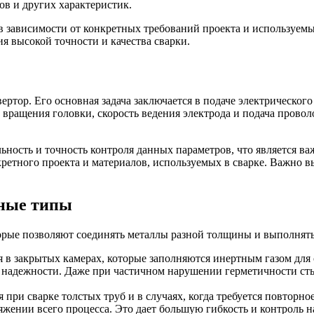
в и других характеристик.
 зависимости от конкретных требований проекта и используемы
я высокой точности и качества сварки.
ертор. Его основная задача заключается в подаче электрического
а вращения головки, скорость ведения электрода и подача провол
ность и точность контроля данных параметров, что является в
кретного проекта и материалов, используемых в сварке. Важно 
вные типы
рые позволяют соединять металлы разной толщины и выполнять
ся в закрытых камерах, которые заполняются инертным газом дл
 надежности. Даже при частичном нарушении герметичности стык
 при сварке толстых труб и в случаях, когда требуется повторн
яжении всего процесса. Это дает большую гибкость и контроль н