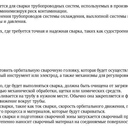
тся для сварки трубопроводных систем, используемых в произв
, минимизируя риск контаминации.
ения трубопроводов системы охлаждения, выхлопной системы и
ы и давления.
, где требуется точная и надежная сварка, таких как судострое
овить орбитальную сварочную головку, которая будет осуществ
ый инструмент или электрод, а также механизмы для регулиров
то, где будет выполняться сварка, должна быть очищена от загр
щью механической обработки, щетки или химических средств.
вливается на трубу в нужном месте. Обычно она закрепляется и
движение вокруг трубы.
арки, такие как ток сварки, скорость орбитального движения, п
 процесса и материалов, которые будут свариваться.
в сварки и подготовки сварочной зоны запускается сварочный п
тепенно наносит сварочный материал на соединяемые поверхнос