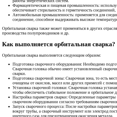
работы энергетических систем.
Фармацевтическая и пищевая промышленность: используе
обеспечивает стерильность и герметичность соединений
Автомобильная промышленность: применяется для соедин
соединение, способное выдерживать высокие температур
Орбитальная сварка также может применяться в других отраслях
производства полупроводников и др.
Как выполняется орбитальная сварка?
Орбитальная сварка выполняется следующим образом:
Подготовка сварочного оборудования: Необходимо подгот
Сварочная головка обычно имеет установленный сварочн
сварки.
Подготовка сварочной зоны: Сварочная зона, то есть мес
очищены от окислов, масел или других примесей с помо
Установка сварочной головки: Сварочная головка устана
чтобы обеспечить стабильное положение и орбитальное 
Настройка параметров сварки: Определенные параметры св
сварочном оборудовании согласно требованиям сварочного
Запуск сварочного процесса: После настройки параметро
вокруг трубы, а сварочный инструмент или электрод пос
инертного газа для предотвращения окисления металла.