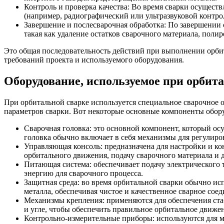
Контроль и проверка качества: Во время сварки осущест
(например, радиографический или ультразвуковой контро
Завершение и послесварочная обработка: По завершении с
такая как удаление остатков сварочного материала, поли
Это общая последовательность действий при выполнении орбит
требований проекта и используемого оборудования.
Оборудование, используемое при орбит
При орбитальной сварке используется специальное сварочное 
параметров сварки. Вот некоторые основные компоненты обору
Сварочная головка: это основной компонент, который ос
головка обычно включает в себя механизмы для регулиро
Управляющая консоль: предназначена для настройки и кон
орбитального движения, подачу сварочного материала и д
Питающая система: обеспечивает подачу электрического 
энергию для сварочного процесса.
Защитная среда: во время орбитальной сварки обычно исп
металла, обеспечивая чистое и качественное сварное со
Механизмы крепления: применяются для обеспечения ста
и угле, чтобы обеспечить правильное орбитальное движен
Контрольно-измерительные приборы: используются для мо