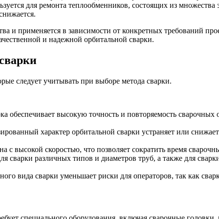
льзуется для ремонта теплообменников, состоящих из множества 
снижается.
ва и применяется в зависимости от конкретных требований про
ачественной и надежной орбитальной сварки.
 сварки
орые следует учитывать при выборе метода сварки.
рка обеспечивает высокую точность и повторяемость сварочных
ированный характер орбитальной сварки устраняет или снижае
на с высокой скоростью, что позволяет сократить время свароч
 сварки различных типов и диаметров труб, а также для сварк
ого вида сварки уменьшает риски для операторов, так как свар
ребует специального оборудования, включая сварочные головки,