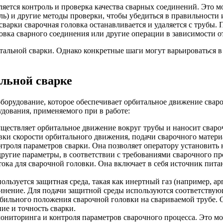
вляется контроль и проверка качества сварных соединений. Это
ль) и другие методы проверки, чтобы убедиться в правильности 
варки сварочная головка останавливается и удаляется с трубы. 
ровка сварного соединения или другие операции в зависимости 
альной сварки. Однако конкретные шаги могут варьироваться в 
альной сварке
оборудование, которое обеспечивает орбитальное движение свар
дования, применяемого при в работе:
уществляет орбитальное движение вокруг трубы и наносит свар
вки скорости орбитального движения, подачи сварочного материа
троля параметров сварки. Она позволяет оператору установить н
ругие параметры, в соответствии с требованиями сварочного пр
тока для сварочной головки. Она включает в себя источник пит
ользуется защитная среда, такая как инертный газ (например, а
единение. Для подачи защитной среды используются соответству
бильного положения сварочной головки на свариваемой трубе. 
ие и точность сварки.
ниторинга и контроля параметров сварочного процесса. Это мо