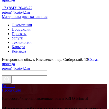
+7 (3843) 20-46-72
priem@kzgo42.ru
Материалы для скачивания
О компании
Продукция
Проекты
Услуги
Технологии
Карьера
Команда
Кемеровская обл., г. Киселевск, пер. Сибирский, 13
Схема
проезда
priem@kzgo42.ru
Главная
Продукция
Износостойкие наплавленные плиты КЗГО-Bimetal
Износостойкие наплавленные плиты