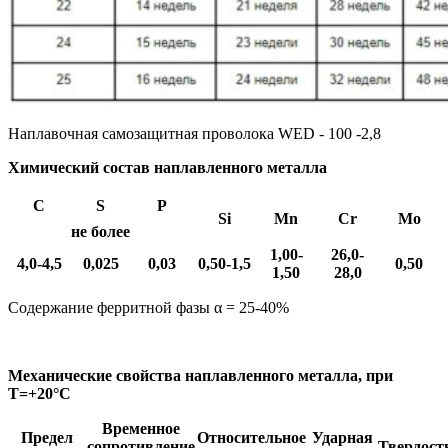
Наплавочная самозащитная проволока WED - 100 -2,8
Химический состав наплавленного металла
C
S
P
Si
Mn
Cr
Mo
не более
1,00-
26,0-
4,0-4,5
0,025
0,03
0,50-1,5
0,50
1,50
28,0
Содержание ферритной фазы α = 25-40%
Механические свойства наплавленного металла, при
T=+20°С
Временное
Предел
Относительное
Ударная
сопротивление
Твердост