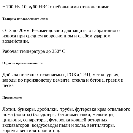
~ 700 Hv 10, ⩽60 HRC с небольшими отклонениями
Толщина наплавленного слоя:
От 3 до 20мм. Рекомендовано для защиты от абразивного
износа при среднем коррозионном и слабом ударном
воздействии.
Рабочая температура до 350° С
Отрасли промышленности:
Добыча полезных ископаемых, ГОКи,ТЭЦ, металлургия,
заводы
по производству цемента, стекла и бетона, гравия и
песка
Применение:
Лотки, бункеры, дробилки, трубы, футеровка края отвального
ножа (лопаты) бульдозера, бетономешалки, мельницы,
циклоны, сепараторы,
футеровка ковшей роторных
экскаваторов, воздуховоды пыли и золы,
вентиляторы,
корпуса вентиляторов и т. д.