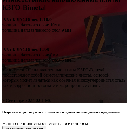
КЗГО-Bimetal
P/N: КЗГО-Bimetal -10/9
толщина базового слоя: 10мм
толщина наплавленного слоя 9 мм
P/N: КЗГО-Bimetal -8/5
толщина базового слоя: 8мм
толщина наплавленного слоя 5 мм
Износостойкие наплавленные плиты КЗГО-Bimetal
представляют собой биметаллические листы, основой
которых может являться как обычная низкоуглеродистая сталь,
так и коррозионностойкие и жаропрочные стали.
9 Сентябрь 2024
0.01 Мб
Отправьте запрос на расчет стоимости и получите индивидуальное предложение
Наши специалисты ответят на все вопросы