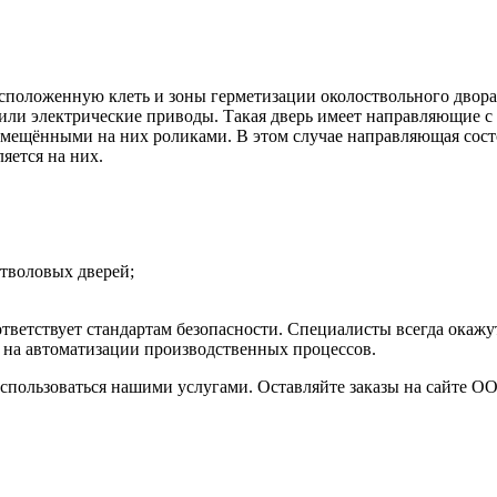
асположенную клеть и зоны герметизации околоствольного двор
или электрические приводы. Такая дверь имеет направляющие с 
змещёнными на них роликами. В этом случае направляющая состои
яется на них.
тволовых дверей;
тветствует стандартам безопасности. Специалисты всегда окаж
 на автоматизации производственных процессов.
оспользоваться нашими услугами. Оставляйте заказы на сайте ОО