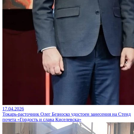
17.04.2026
Токарь-расточник Олег Безноско удостоен занесения на Стенд
почета «Гордость и слава Киселевска»