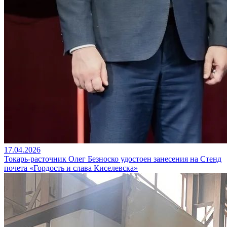
17.04.2026
Токарь-расточник Олег Безноско удостоен занесения на Стенд
почета «Гордость и слава Киселевска»