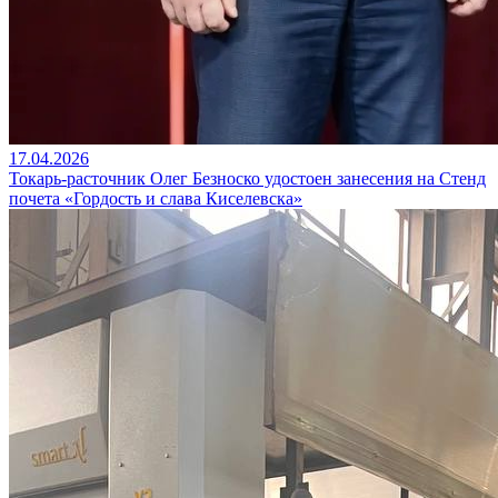
17.04.2026
Токарь-расточник Олег Безноско удостоен занесения на Стенд
почета «Гордость и слава Киселевска»